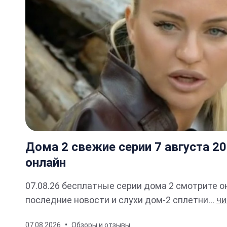
Дома 2 свежие серии 7 августа 20
онлайн
07.08.26 бесплатные серии дома 2 смотрите о
последние новости и слухи дом-2 сплетни...
чи
07.08.2026
Обзоры и отзывы