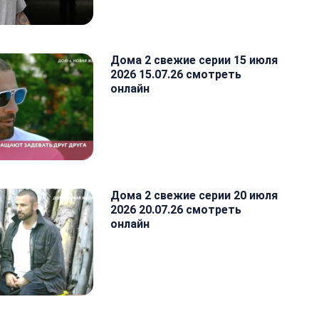
Дома 2 свежие серии 15 июля
2026 15.07.26 смотреть
онлайн
Дома 2 свежие серии 20 июля
2026 20.07.26 смотреть
онлайн