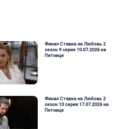
Финал Ставка на Любовь 2
сезон 9 серия 10.07.2026 на
Пятнице
Финал Ставка на Любовь 2
сезон 10 серия 17.07.2026 на
Пятнице