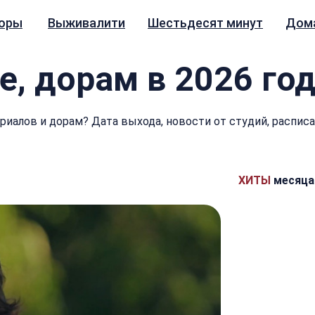
зоры
Выживалити
Шестьдесят минут
Дома
, дорам в 2026 го
иалов и дорам? Дата выхода, новости от студий, расписа
ХИТЫ
месяца