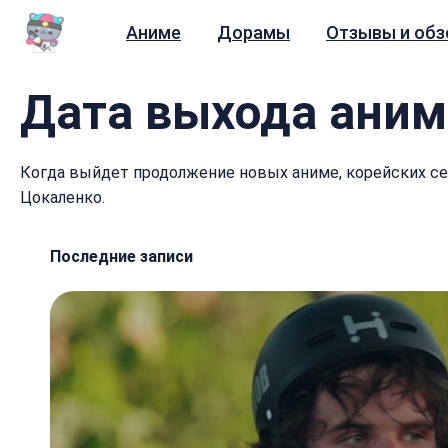
Аниме
Дорамы
Отзывы и об
Дата выхода аниме
Когда выйдет продолжение новых аниме, корейских сер
Цокаленко.
Последние записи