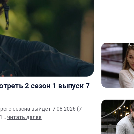
треть 2 сезон 1 выпуск 7
ого сезона выйдет 7 08 2026 (7
...
читать далее