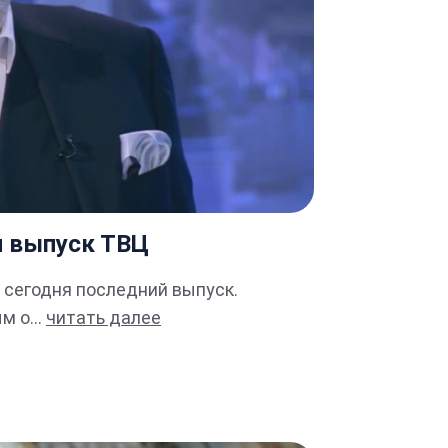
й выпуск ТВЦ
) сегодня последний выпуск.
 о...
читать далее