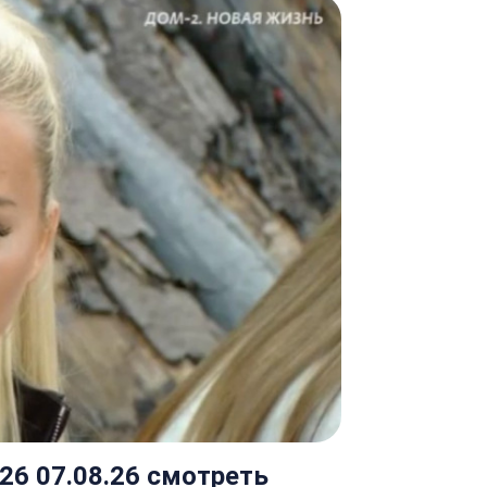
26 07.08.26 смотреть