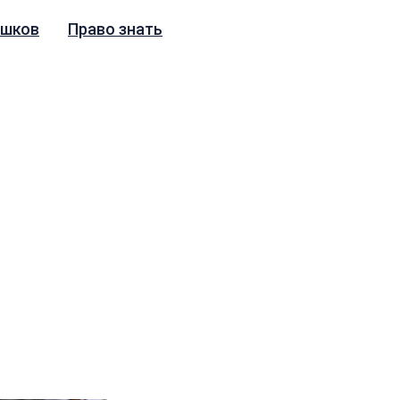
ушков
Право знать