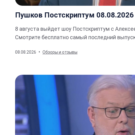
Пушков Постскриптум 08.08.2026
8 августа выйдет шоу Постскриптум с Алексе
Смотрите бесплатно самый последний выпуск
08.08.2026
Обзоры и отзывы