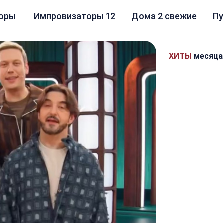
зоры
Импровизаторы 12
Дома 2 свежие
П
ХИТЫ
месяца