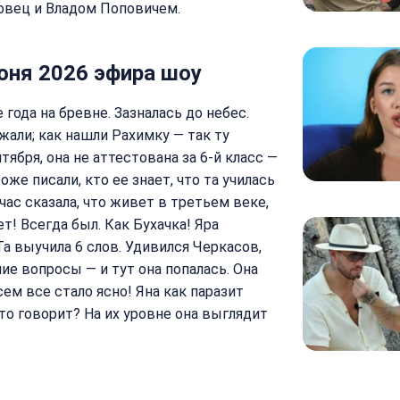
овец и Владом Поповичем.
юня 2026 эфира шоу
года на бревне. Зазналась до небес.
жали; как нашли Рахимку — так ту
тября, она не аттестована за 6-й класс —
тоже писали, кто ее знает, что та училась
йчас сказала, что живет в третьем веке,
т! Всегда был. Как Бухачка! Яра
Та выучила 6 слов. Удивился Черкасов,
ие вопросы — и тут она попалась. Она
сем все стало ясно! Яна как паразит
это говорит? На их уровне она выглядит