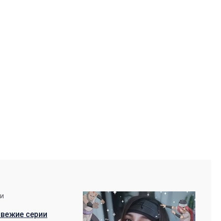
ии
вежие серии