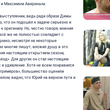
й и Максимом Авериным.
выступлении, ведь ради образа Димы
, что он подошёл к задаче серьёзно и
 оригиналу. Но, честно говоря, мнения
 всё же не полностью совпадает с
днако, несмотря на некоторые
ак многие пишут, вложил душу в это
рия настоящим открытием сезона,
ёзд». Для других он стал настоящим
и удивление. Хотя не всем понравился
 гримёров», большинство оценили
елом, видно, что Юрий на верном пути и