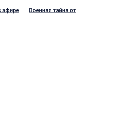
в эфире
Военная тайна от