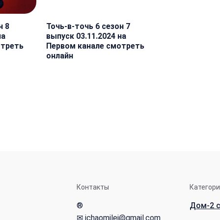
н 8
Точь-в-точь 6 сезон 7
на
выпуск 03.11.2024 на
отреть
Первом канале смотреть
онлайн
Контакты
Категор
®
Дом-2 с
✉ ichaomilei@gmail.com