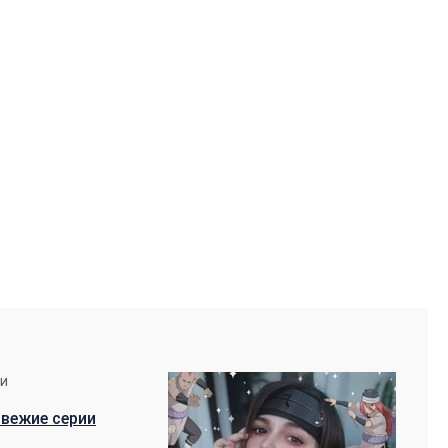
ии
вежие серии