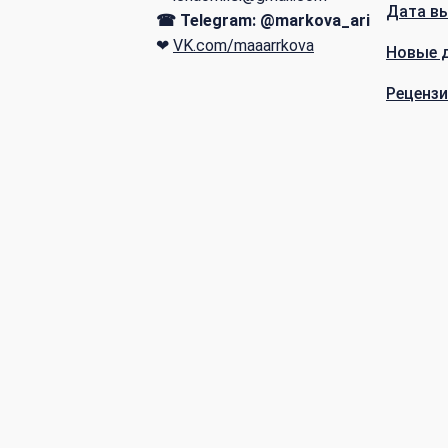
Дата в
☎ Telegram: @markova_ari
❤
VK.com/maaarrkova
Новые 
Рецензи