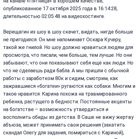
на канале «Пятница» в хорошем качестве,
опубликованное 17 октября 2025 года в 16:14:28,
длительностью 02:05:48 на видеохостинге.
Верещагин из шоу в шоу скачет, видать, нигде больше
не пригодился. Он мне напоминает Оскара Кучеру,
такой же гнилой. Но шоу должно нравиться людям для
просмотра, что писали, чем больше, тем лучше. Но они
забывают, что они показывают себя ещё как люди. Но
что не сделаешь ради бабла. А мы пришли с обычной
работы с заработком 80к и сидим, смотрим, как
зажравшиеся «богатеи» ругаются как собаки. Многим и
такое нравится. Карина похожа на травмированного
ребенка, растущего в бедности. Постоянные акценты
на богатстве – возможность утвердиться и
восполнить обиды из детства. В Саше не вижу жертву
абъюза, может принимать свои решения (закатить
скандал Олегу для задания, помириться с Кариной),