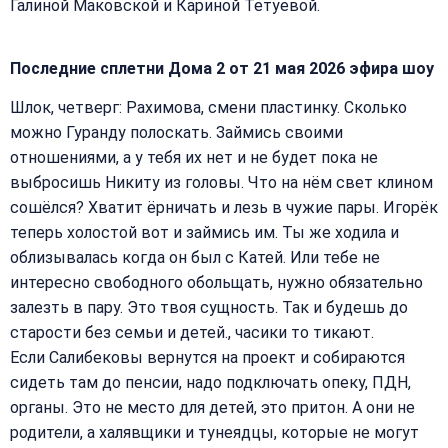
Галиной Маковской и Кариной Тетуевой.
Последние сплетни Дома 2 от 21 мая 2026 эфира шоу
Шлок, четверг: Рахимова, смени пластинку. Сколько
можно Гуранду полоскать. Займись своими
отношениями, а у тебя их нет и не будет пока не
выбросишь Никиту из головы. Что на нём свет клином
сошёлся? Хватит ёрничать и лезь в чужие пары. Игорёк
теперь холостой вот и займись им. Ты же ходила и
облизывалась когда он был с Катей. Или тебе не
интересно свободного обольщать, нужно обязательно
залезть в пару. Это твоя сущность. Так и будешь до
старости без семьи и детей., часики то тикают.
Если Салибековы вернутся на проект и собираются
сидеть там до пенсии, надо подключать опеку, ПДН,
органы. Это не место для детей, это притон. А они не
родители, а халявщики и тунеядцы, которые не могут