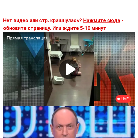
Нет видео или стр. крашнулась?
Нажмите сюда
-
обновите страницу. Или ждите 5-10 минут