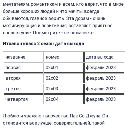
мечтателям, романтикам и всем, кто верит, что в мире
больше хороших людей и что мечты всегда
сбываются, главное верить. Эта дорам - очень
мотивирующая и позитивная, оставляет приятное
послевкусие. Посмотрите - не пожалеете.
Итхэвон класс 2 сезон дата выхода
название
номер
дата выхода
первая
02x01
февраль 2023
вторая
02x02
февраль 2023
третья
02x03
февраль 2023
четвертая
02x04
февраль 2023
Люблю и уважаю творчество Пак Со Джуна. Он
становится все лучше, содержательней, такой