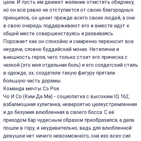
цели. И пусть им движет желание отмстить обидчику,
но он всё равно не отступается от своих благородных
принципов, он ценит прежде всего своих людей, а они
в свою очередь поддерживают его и вместе идут к
общей месте совершенствуясь и развиваясь.
Порожает как он спокойно и смиренно переносит все
неудачи, словно буддийский монах. Нетипична и
внешность героя, чего только стоит его прическа с
челкой (это моя отдельная боль) и его солдатский стиль
в одежде, эх, создатели такую фигуру прятали
большую часть дорамы.
Команда мечты Сэ Роя.
Чо И Со (Ким Да Ми) - социопатка с высоким IQ 162,
взбалмошная хулиганка, невероятно целеустремленная
и до безумия влюбленная в своего босса. С её
приходом бар чудесным образом преобразился, а дела
пошли в гору, и неудивительно, ведь для влюбленной
девушки нет ничего невозможного, она изо всех сил