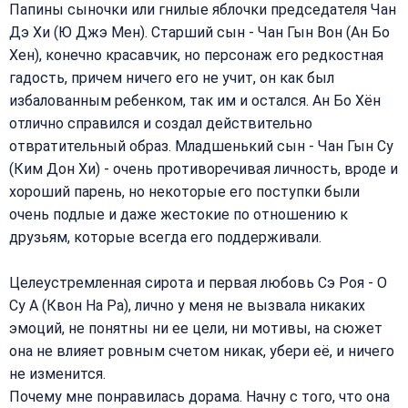
Папины сыночки или гнилые яблочки председателя Чан
Дэ Хи (Ю Джэ Мен). Старший сын - Чан Гын Вон (Ан Бо
Хен), конечно красавчик, но персонаж его редкостная
гадость, причем ничего его не учит, он как был
избалованным ребенком, так им и остался. Ан Бо Хён
отлично справился и создал действительно
отвратительный образ. Младшенький сын - Чан Гын Су
(Ким Дон Хи) - очень противоречивая личность, вроде и
хороший парень, но некоторые его поступки были
очень подлые и даже жестокие по отношению к
друзьям, которые всегда его поддерживали.
Целеустремленная сирота и первая любовь Сэ Роя - О
Су А (Квон На Ра), лично у меня не вызвала никаких
эмоций, не понятны ни ее цели, ни мотивы, на сюжет
она не влияет ровным счетом никак, убери её, и ничего
не изменится.
Почему мне понравилась дорама. Начну с того, что она