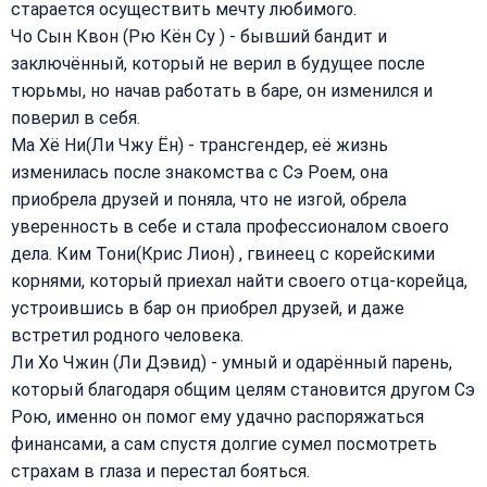
старается осуществить мечту любимого.
Чо Сын Квон (Рю Кён Су ) - бывший бандит и
заключённый, который не верил в будущее после
тюрьмы, но начав работать в баре, он изменился и
поверил в себя.
Ма Хё Ни(Ли Чжу Ён) - трансгендер, её жизнь
изменилась после знакомства с Сэ Роем, она
приобрела друзей и поняла, что не изгой, обрела
уверенность в себе и стала профессионалом своего
дела. Ким Тони(Крис Лион) , гвинеец с корейскими
корнями, который приехал найти своего отца-корейца,
устроившись в бар он приобрел друзей, и даже
встретил родного человека.
Ли Хо Чжин (Ли Дэвид) - умный и одарённый парень,
который благодаря общим целям становится другом Сэ
Рою, именно он помог ему удачно распоряжаться
финансами, а сам спустя долгие сумел посмотреть
страхам в глаза и перестал бояться.