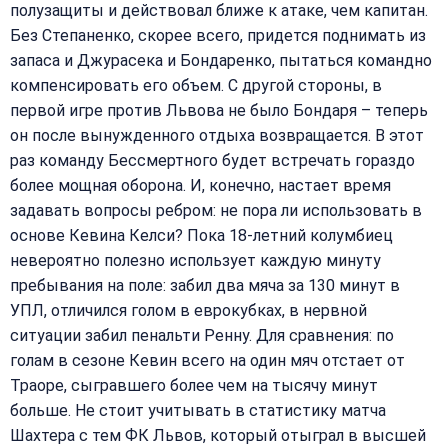
полузащиты и действовал ближе к атаке, чем капитан.
Без Степаненко, скорее всего, придется поднимать из
запаса и Джурасека и Бондаренко, пытаться командно
компенсировать его объем. С другой стороны, в
первой игре против Львова не было Бондаря – теперь
он после вынужденного отдыха возвращается. В этот
раз команду Бессмертного будет встречать гораздо
более мощная оборона. И, конечно, настает время
задавать вопросы ребром: не пора ли использовать в
основе Кевина Келси? Пока 18-летний колумбиец
невероятно полезно использует каждую минуту
пребывания на поле: забил два мяча за 130 минут в
УПЛ, отличился голом в еврокубках, в нервной
ситуации забил пенальти Ренну. Для сравнения: по
голам в сезоне Кевин всего на один мяч отстает от
Траоре, сыгравшего более чем на тысячу минут
больше. Не стоит учитывать в статистику матча
Шахтера с тем ФК Львов, который отыграл в высшей