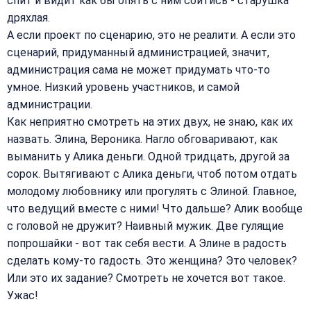
спит и видит как бы опять с ним сойтись - старушка
дряхлая.
А если проект по сценарию, это не реалити. А если это
сценарий, придуманный администрацией, значит,
администрация сама не может придумать что-то
умное. Низкий уровень участников, и самой
администрации.
Как неприятно смотреть на этих двух, не знаю, как их
назвать. Элина, Вероника. Нагло обговаривают, как
выманить у Алика деньги. Одной тридцать, другой за
сорок. Вытягивают с Алика деньги, чтоб потом отдать
молодому любовнику или прогулять с Элиной. Главное,
что ведущий вместе с ними! Что дальше? Алик вообще
с головой не дружит? Наивный мужик. Две гулящие
попрошайки - вот так себя вести. А Элине в радость
сделать кому-то гадость. Это женщина? Это человек?
Или это их задание? Смотреть не хочется вот такое.
Ужас!