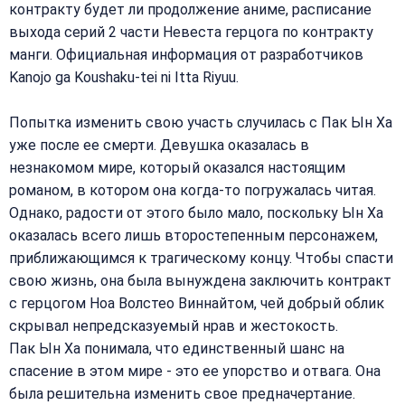
контракту будет ли продолжение аниме, расписание
выхода серий 2 части Невеста герцога по контракту
манги. Официальная информация от разработчиков
Kanojo ga Koushaku-tei ni Itta Riyuu.
Попытка изменить свою участь случилась с Пак Ын Ха
уже после ее смерти. Девушка оказалась в
незнакомом мире, который оказался настоящим
романом, в котором она когда-то погружалась читая.
Однако, радости от этого было мало, поскольку Ын Ха
оказалась всего лишь второстепенным персонажем,
приближающимся к трагическому концу. Чтобы спасти
свою жизнь, она была вынуждена заключить контракт
с герцогом Ноа Волстео Виннайтом, чей добрый облик
скрывал непредсказуемый нрав и жестокость.
Пак Ын Ха понимала, что единственный шанс на
спасение в этом мире - это ее упорство и отвага. Она
была решительна изменить свое предначертание.