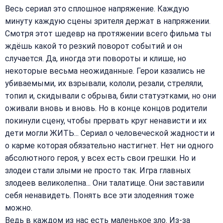
Весь сериал это сплошное напряжение. Каждую
минуту каждую сцены зрителя держат в напряжении.
Смотря этот шедевр на протяжении всего фильма ты
ждёшь какой то резкий поворот событий и он
случается. Да, иногда эти повороты и клише, но
некоторые весьма неожиданные. Герои казались не
убиваемыми, их взрывали, кололи, резали, стреляли,
топил и, скидывали с обрыва, били статуэтками, но они
оживали вновь и вновь. Но в конце концов родители
покинули сцену, чтобы прервать круг ненависти и их
дети могли ЖИТЬ... Сериал о человеческой жадности и
о карме которая обязательно настигнет. Нет ни одного
абсолютного героя, у всех есть свои грешки. Но и
злодеи стали злыми не просто так. Игра главных
злодеев великолепна... Они талатище. Они заставили
себя ненавидеть. Понять все эти злодеяния тоже
можно.
Ведь в каждом из нас есть маленькое зло. Из-за