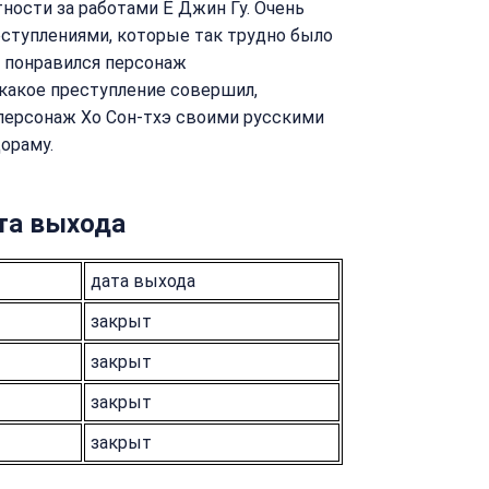
тности за работами Ё Джин Гу. Очень
еступлениями, которые так трудно было
о понравился персонаж
 какое преступление совершил,
 персонаж Хо Сон-тхэ своими русскими
дораму.
та выхода
дата выхода
закрыт
закрыт
закрыт
закрыт