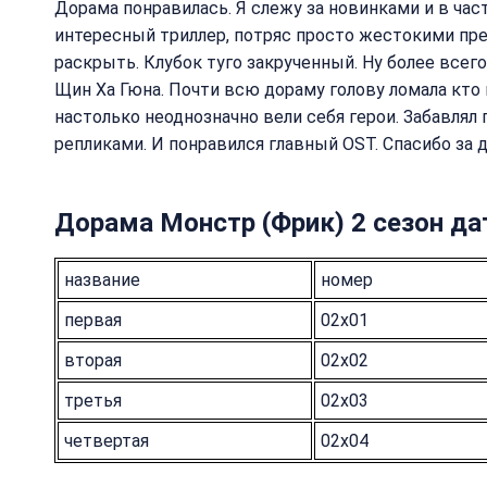
Дорама понравилась. Я слежу за новинками и в час
интересный триллер, потряс просто жестокими пр
раскрыть. Клубок туго закрученный. Ну более всег
Щин Ха Гюна. Почти всю дораму голову ломала кто
настолько неоднозначно вели себя герои. Забавлял
репликами. И понравился главный OST. Спасибо за 
Дорама Монстр (Фрик) 2 сезон да
название
номер
первая
02x01
вторая
02x02
третья
02x03
четвертая
02x04