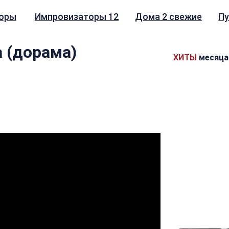
зоры
Импровизаторы 12
Дома 2 свежие
П
а (дорама)
ХИТЫ
месяца