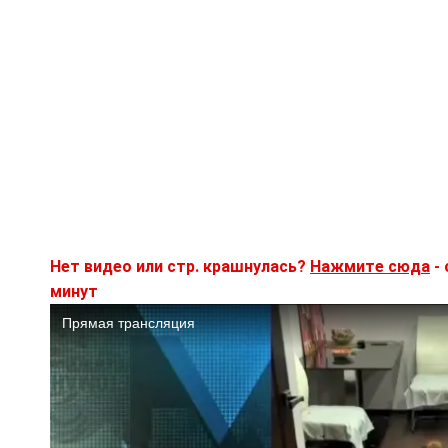
Нет видео или стр. крашнулась?
Нажмите сюда
- 
минут