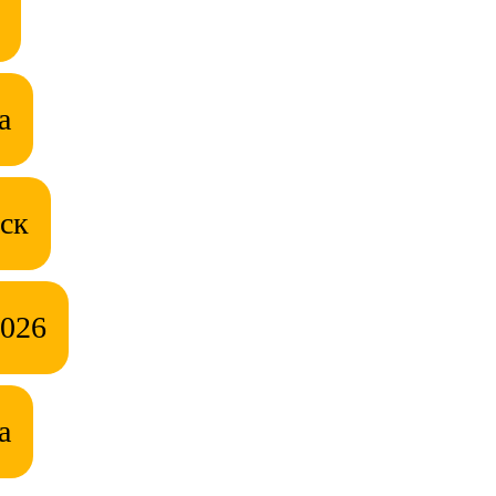
а
ск
2026
а