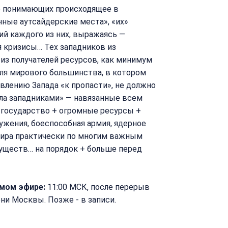
 понимающих происходящее в
нные аутсайдерские места», «их»
ий каждого из них, выражаясь —
 кризисы… Тех западников из
 из получателей ресурсов, как минимум
для мирового большинства, в котором
влению Запада «к пропасти», не должно
ила западниками» — навязанные всем
е государство + огромные ресурсы +
жения, боеспособная армия, ядерное
ира практически по многим важным
муществ… на порядок + больше перед
ямом эфире:
11:00 МСК, после перерыв
ени Москвы. Позже - в записи.