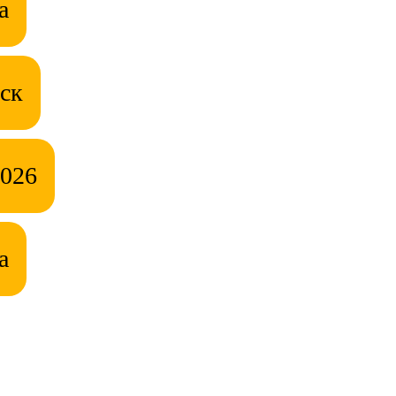
а
ск
2026
а