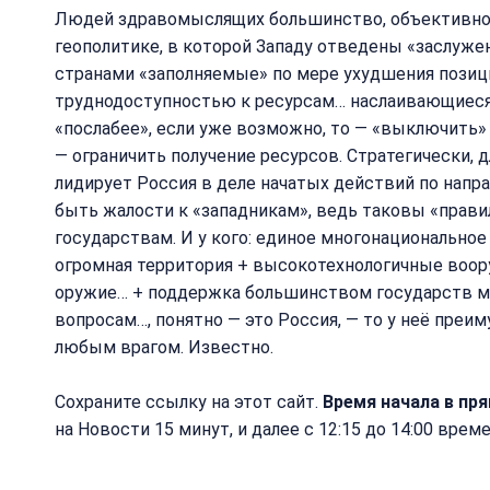
Людей здравомыслящих большинство, объективно
геополитике, в которой Западу отведены «заслуже
странами «заполняемые» по мере ухудшения позиц
труднодоступностью к ресурсам… наслаивающиеся
«послабее», если уже возможно, то — «выключить»
— ограничить получение ресурсов. Стратегически, 
лидирует Россия в деле начатых действий по напра
быть жалости к «западникам», ведь таковы «прав
государствам. И у кого: единое многонационально
огромная территория + высокотехнологичные воору
оружие… + поддержка большинством государств м
вопросам…, понятно — это Россия, — то у неё преи
любым врагом. Известно.
Сохраните ссылку на этот сайт.
Время начала в пр
на Новости 15 минут, и далее с 12:15 до 14:00 врем